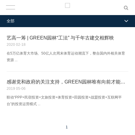
全部
艺高一筹 | GREEN园林“工法” 与千年古建交相辉映
2020
02-18
在5万亿体育大市场、50亿人次周末体育运动潮流下，整合国内外相关体育
资源 ...
感谢党和政府的关注支持，GREEN园林唯有向前才能不负众望
2019
05-06
联动“PPP+民宿投资+文旅投资+体育投资+田园投资+战盟投资+互联网平
台”的投资运营模式 ...
1